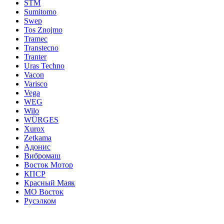
STM
Sumitomo
Swep
Tos Znojmo
Tramec
Transtecno
Tranter
Uras Techno
Vacon
Varisco
Vega
WEG
Wilo
WÜRGES
Xurox
Zetkama
Адонис
Вибромаш
Восток Мотор
КПСР
Красный Маяк
МО Восток
Русэлком