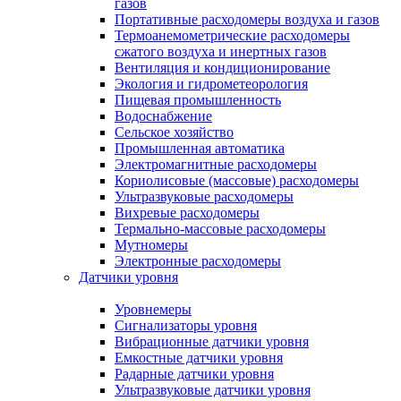
газов
Портативные расходомеры воздуха и газов
Термоанемометрические расходомеры
сжатого воздуха и инертных газов
Вентиляция и кондиционирование
Экология и гидрометеорология
Пищевая промышленность
Водоснабжение
Сельское хозяйство
Промышленная автоматика
Электромагнитные расходомеры
Кориолисовые (массовые) расходомеры
Ультразвуковые расходомеры
Вихревые расходомеры
Термально-массовые расходомеры
Мутномеры
Электронные расходомеры
Датчики уровня
Уровнемеры
Сигнализаторы уровня
Вибрационные датчики уровня
Емкостные датчики уровня
Радарные датчики уровня
Ультразвуковые датчики уровня