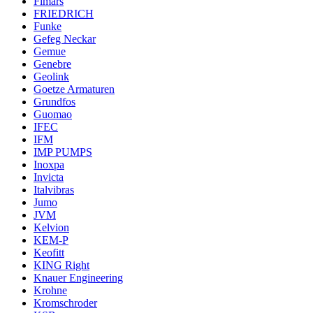
Fimars
FRIEDRICH
Funke
Gefeg Neckar
Gemue
Genebre
Geolink
Goetze Armaturen
Grundfos
Guomao
IFEC
IFM
IMP PUMPS
Inoxpa
Invicta
Italvibras
Jumo
JVM
Kelvion
KEM-P
Keofitt
KING Right
Knauer Engineering
Krohne
Kromschroder