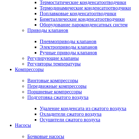
Термостатические конденсатоотводчики
Термодинамические конденсатоотводчики
Поплавковые конденсатоотводчики
Биметаллические конденсатоотводчики
Оборудование пароконденсатных систем
Приводы клапанов
Пневмоприводы клапанов
Электроприводы клапанов
Ручные приводы клапанов
Регулирующие клапаны
Регуляторы температуры
Компрессоры
Винтовые компрессоры
Передвижные компрессоры
Поршневые компрессоры
Подготовка сжатого воздуха
Удаление конденсата из сжатого воздуха
Охладители сжатого воздуха
Осушители сжатого воздуха
Насосы
Бочковые насосы