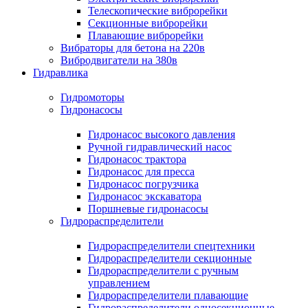
Телескопические виброрейки
Секционные виброрейки
Плавающие виброрейки
Вибраторы для бетона на 220в
Вибродвигатели на 380в
Гидравлика
Гидромоторы
Гидронасосы
Гидронасос высокого давления
Ручной гидравлический насос
Гидронасос трактора
Гидронасос для пресса
Гидронасос погрузчика
Гидронасос экскаватора
Поршневые гидронасосы
Гидрораспределители
Гидрораспределители спецтехники
Гидрораспределители секционные
Гидрораспределители с ручным
управлением
Гидрораспределители плавающие
Гидрораспределители односекционные