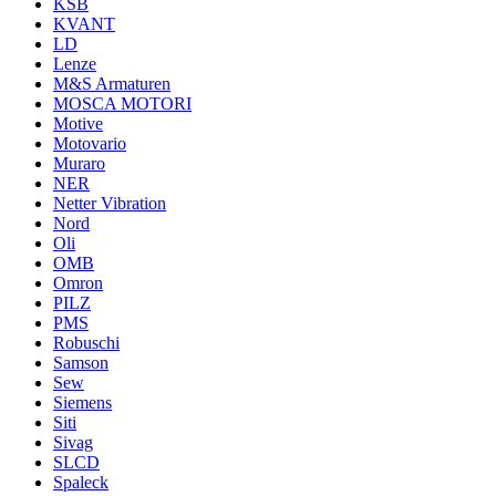
KSB
KVANT
LD
Lenze
M&S Armaturen
MOSCA MOTORI
Motive
Motovario
Muraro
NER
Netter Vibration
Nord
Oli
OMB
Omron
PILZ
PMS
Robuschi
Samson
Sew
Siemens
Siti
Sivag
SLCD
Spaleck