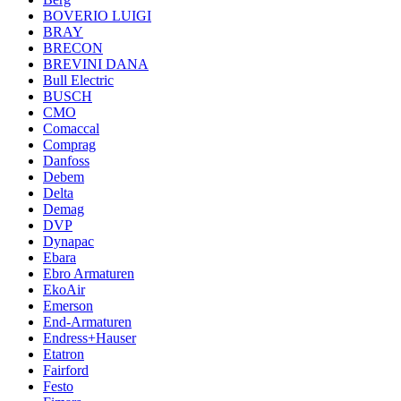
BOVERIO LUIGI
BRAY
BRECON
BREVINI DANA
Bull Electric
BUSCH
CMO
Comaccal
Comprag
Danfoss
Debem
Delta
Demag
DVP
Dynapac
Ebara
Ebro Armaturen
EkoAir
Emerson
End-Armaturen
Endress+Hauser
Etatron
Fairford
Festo