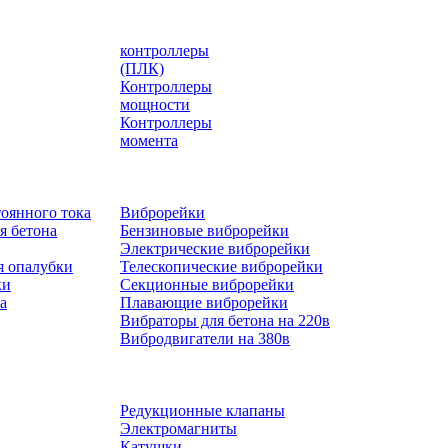
контроллеры
(ПЛК)
Контроллеры
мощности
Контроллеры
момента
оянного тока
Виброрейки
я бетона
Бензиновые виброрейки
Электрические виброрейки
я опалубки
Телескопические виброрейки
ки
Секционные виброрейки
а
Плавающие виброрейки
Вибраторы для бетона на 220в
Вибродвигатели на 380в
Редукционные клапаны
Электромагниты
Катушки