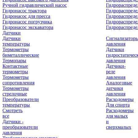
Ручной гидравлический насос
Гидрораспреде
Гидронасос трактора
Гидрораспреде
Гидронасос для пресса
Гидрораспред
Гидронасос погрузчика
Гидрораспреде
Гидронасос экскаватора
Гидрораспред
Датчики
Датчики
Сигнализатор
температуры
давления
Термометры
Датчики
биметаллические
гидростатичес
Термопары
давления
Контактные
Датчики-
термометры
реле
Термометры
давления
сопротивления
Аналоговые
Термометры
датчики
стрелочные
давления
Преобразователи
Расходомеры
температуры
Для спирта
Смотреть
Расходомеры
все
для малых
Датчики -
и
преобразователи
сверхмалых
давления