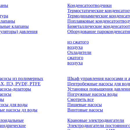
паны
Конденсатоотводчики
Термостатические конденсато
тура
Термодинамические конденсат
клапаны
Поплавковые конденсатоотвод
льные клапаны
Биметаллические конденсатоо
гуляторы) давления
Оборудование пароконденсатн
из сжатого
воздуха
Охладители
сжатого
воздуха
асосы из полимерных
Шкаф управления насосами и 
ВХ, ПЭ, PVDF, PTFE
Центробежные насосы для вод
асосы-дозаторы
Установки повышения давлени
асосы
Погружные насосы воды
ды
Смотреть все
осы для воды
Пищевые насосы
ые насосы дл воды
Винтовые насосы
клоидальные
Крановые электродвигатели
линдрические
Электродвигатели постоянного