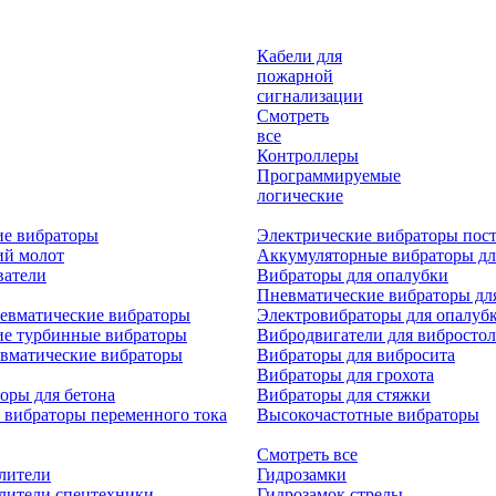
Кабели для
пожарной
сигнализации
Смотреть
все
Контроллеры
Программируемые
логические
ие вибраторы
Электрические вибраторы пост
ий молот
Аккумуляторные вибраторы дл
ватели
Вибраторы для опалубки
Пневматические вибраторы дл
евматические вибраторы
Электровибраторы для опалуб
ие турбинные вибраторы
Вибродвигатели для вибростол
вматические вибраторы
Вибраторы для вибросита
Вибраторы для грохота
оры для бетона
Вибраторы для стяжки
 вибраторы переменного тока
Высокочастотные вибраторы
Смотреть все
лители
Гидрозамки
лители спецтехники
Гидрозамок стрелы