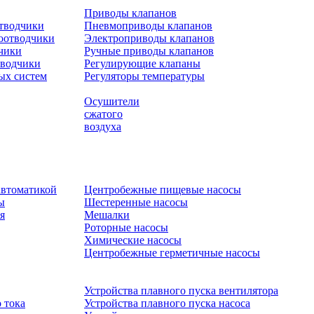
Приводы клапанов
отводчики
Пневмоприводы клапанов
оотводчики
Электроприводы клапанов
чики
Ручные приводы клапанов
тводчики
Регулирующие клапаны
ых систем
Регуляторы температуры
Осушители
сжатого
воздуха
автоматикой
Центробежные пищевые насосы
ы
Шестеренные насосы
я
Мешалки
Роторные насосы
Химические насосы
Центробежные герметичные насосы
Устройства плавного пуска вентилятора
 тока
Устройства плавного пуска насоса