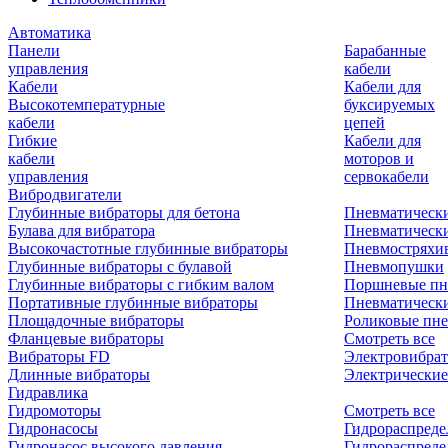
Автоматика
Панели
Барабанные
управления
кабели
Кабели
Кабели для
Высокотемпературные
буксируемых
кабели
цепей
Гибкие
Кабели для
кабели
моторов и
управления
сервокабели
Вибродвигатели
Глубинные вибраторы для бетона
Пневматическ
Булава для вибратора
Пневматическ
Высокочастотные глубинные вибраторы
Пневмостряхи
Глубинные вибраторы с булавой
Пневмопушки
Глубинные вибраторы с гибким валом
Поршневые пн
Портативные глубинные вибраторы
Пневматическ
Площадочные вибраторы
Роликовые пне
Фланцевые вибраторы
Смотреть все
Вибраторы FD
Электровибрат
Длинные вибраторы
Электрические
Гидравлика
Гидромоторы
Смотреть все
Гидронасосы
Гидрораспреде
Гидронасос высокого давления
Гидрораспреде