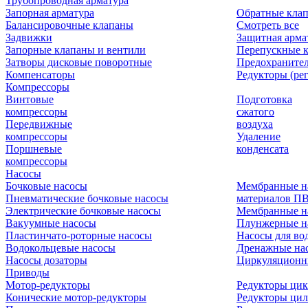
Трубопроводная арматура
Запорная арматура
Обратные кла
Балансировочные клапаны
Смотреть все
Задвижки
Защитная арма
Запорные клапаны и вентили
Перепускные 
Затворы дисковые поворотные
Предохраните
Компенсаторы
Редукторы (ре
Компрессоры
Винтовые
Подготовка
компрессоры
сжатого
Передвижные
воздуха
компрессоры
Удаление
Поршневые
конденсата
компрессоры
Насосы
Бочковые насосы
Мембранные н
Пневматические бочковые насосы
материалов П
Электрические бочковые насосы
Мембранные н
Вакуумные насосы
Плунжерные н
Пластинчато-роторные насосы
Насосы для во
Водокольцевые насосы
Дренажные нас
Насосы дозаторы
Циркуляционн
Приводы
Мотор-редукторы
Редукторы ци
Конические мотор-редукторы
Редукторы ци