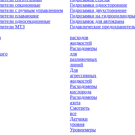
лители секционные
Гидрозамки односторонние
лители с ручным управлением
Гидрозамки двухсторонние
елители плавающие
Гидрозамки на гидроцилиндры
лители односекционные
Гидрозамок для автокрана
елители МТЗ
Гидавлические предохранител
ы
расходов
жидкостей
Расходомеры
кого
для
разливочных
линий
Для
агрессивных
жидкостей
Расходомеры
кислорода
Расходомеры
азота
Смотреть
все
Датчики
уровня
Уровнемеры