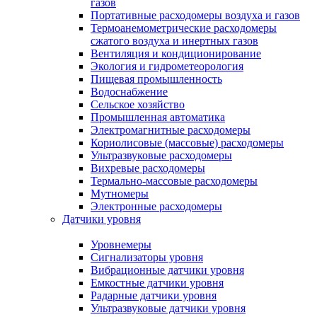
газов
Портативные расходомеры воздуха и газов
Термоанемометрические расходомеры
сжатого воздуха и инертных газов
Вентиляция и кондиционирование
Экология и гидрометеорология
Пищевая промышленность
Водоснабжение
Сельское хозяйство
Промышленная автоматика
Электромагнитные расходомеры
Кориолисовые (массовые) расходомеры
Ультразвуковые расходомеры
Вихревые расходомеры
Термально-массовые расходомеры
Мутномеры
Электронные расходомеры
Датчики уровня
Уровнемеры
Сигнализаторы уровня
Вибрационные датчики уровня
Емкостные датчики уровня
Радарные датчики уровня
Ультразвуковые датчики уровня