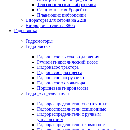
Телескопические виброрейки
Секционные виброрейки
Плавающие виброрейки
Вибраторы для бетона на 220в
Вибродвигатели на 380в
Гидравлика
Гидромоторы
Гидронасосы
Гидронасос высокого давления
Ручной гидравлический насос
Гидронасос трактора
Гидронасос для пресса
Гидронасос погрузчика
Гидронасос экскаватора
Поршневые гидронасосы
Гидрораспределители
Гидрораспределители спецтехники
Гидрораспределители секционные
Гидрораспределители с ручным
управлением
Гидрораспределители плавающие
Гидрораспределители односекционные