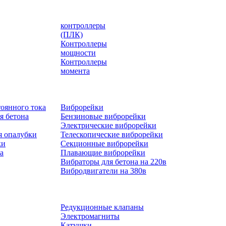
контроллеры
(ПЛК)
Контроллеры
мощности
Контроллеры
момента
оянного тока
Виброрейки
я бетона
Бензиновые виброрейки
Электрические виброрейки
я опалубки
Телескопические виброрейки
ки
Секционные виброрейки
а
Плавающие виброрейки
Вибраторы для бетона на 220в
Вибродвигатели на 380в
Редукционные клапаны
Электромагниты
Катушки