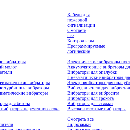
Кабели для
пожарной
сигнализации
Смотреть
все
Контроллеры
Программируемые
логические
ие вибраторы
Электрические вибраторы пост
ий молот
Аккумуляторные вибраторы дл
ватели
Вибраторы для опалубки
Пневматические вибраторы дл
евматические вибраторы
Электровибраторы для опалуб
ие турбинные вибраторы
Вибродвигатели для вибростол
вматические вибраторы
Вибраторы для вибросита
Вибраторы для грохота
оры для бетона
Вибраторы для стяжки
 вибраторы переменного тока
Высокочастотные вибраторы
Смотреть все
лители
Гидрозамки
лители спецтехники
Гидрозамок стрелы