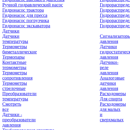
Ручной гидравлический насос
Гидрораспреде
Гидронасос трактора
Гидрораспреде
Гидронасос для пресса
Гидрораспред
Гидронасос погрузчика
Гидрораспреде
Гидронасос экскаватора
Гидрораспред
Датчики
Датчики
Сигнализатор
температуры
давления
Термометры
Датчики
биметаллические
гидростатичес
Термопары
давления
Контактные
Датчики-
термометры
реле
Термометры
давления
сопротивления
Аналоговые
Термометры
датчики
стрелочные
давления
Преобразователи
Расходомеры
температуры
Для спирта
Смотреть
Расходомеры
все
для малых
Датчики -
и
преобразователи
сверхмалых
давления