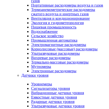
газов
Портативные расходомеры воздуха и газов
Термоанемометрические расходомеры
сжатого воздуха и инертных газов
Вентиляция и кондиционирование
Экология и гидрометеорология
Пищевая промышленность
Водоснабжение
Сельское хозяйство
Промышленная автоматика
Электромагнитные расходомеры
Кориолисовые (массовые) расходомеры
Ультразвуковые расходомеры
Вихревые расходомеры
Термально-массовые расходомеры
Мутномеры
Электронные расходомеры
Датчики уровня
Уровнемеры
Сигнализаторы уровня
Вибрационные датчики уровня
Емкостные датчики уровня
Радарные датчики уровня
Ультразвуковые датчики уровня