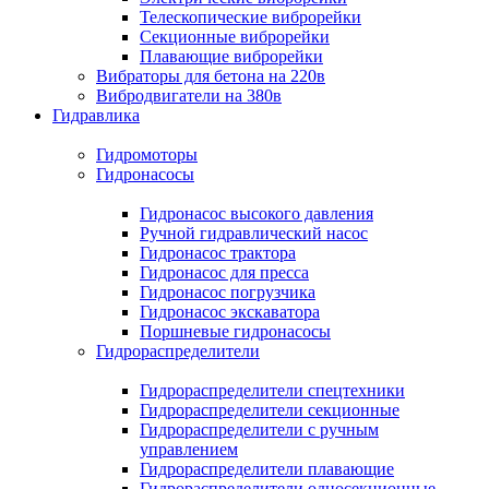
Телескопические виброрейки
Секционные виброрейки
Плавающие виброрейки
Вибраторы для бетона на 220в
Вибродвигатели на 380в
Гидравлика
Гидромоторы
Гидронасосы
Гидронасос высокого давления
Ручной гидравлический насос
Гидронасос трактора
Гидронасос для пресса
Гидронасос погрузчика
Гидронасос экскаватора
Поршневые гидронасосы
Гидрораспределители
Гидрораспределители спецтехники
Гидрораспределители секционные
Гидрораспределители с ручным
управлением
Гидрораспределители плавающие
Гидрораспределители односекционные