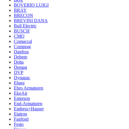
BOVERIO LUIGI
BRAY
BRECON
BREVINI DANA
Bull Electric
BUSCH
CMO
Comaccal
Comprag
Danfoss
Debem
Delta
Demag
DVP
Dynapac
Ebara
Ebro Armaturen
EkoAir
Emerson
End-Armaturen
Endress+Hauser
Etatron
Fairford
Festo