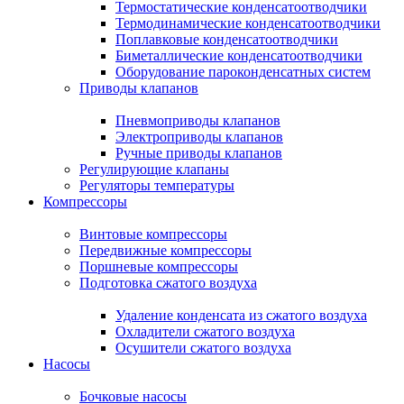
Термостатические конденсатоотводчики
Термодинамические конденсатоотводчики
Поплавковые конденсатоотводчики
Биметаллические конденсатоотводчики
Оборудование пароконденсатных систем
Приводы клапанов
Пневмоприводы клапанов
Электроприводы клапанов
Ручные приводы клапанов
Регулирующие клапаны
Регуляторы температуры
Компрессоры
Винтовые компрессоры
Передвижные компрессоры
Поршневые компрессоры
Подготовка сжатого воздуха
Удаление конденсата из сжатого воздуха
Охладители сжатого воздуха
Осушители сжатого воздуха
Насосы
Бочковые насосы