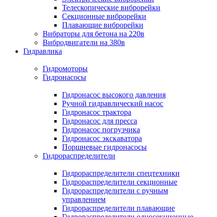
Телескопические виброрейки
Секционные виброрейки
Плавающие виброрейки
Вибраторы для бетона на 220в
Вибродвигатели на 380в
Гидравлика
Гидромоторы
Гидронасосы
Гидронасос высокого давления
Ручной гидравлический насос
Гидронасос трактора
Гидронасос для пресса
Гидронасос погрузчика
Гидронасос экскаватора
Поршневые гидронасосы
Гидрораспределители
Гидрораспределители спецтехники
Гидрораспределители секционные
Гидрораспределители с ручным
управлением
Гидрораспределители плавающие
Гидрораспределители односекционные