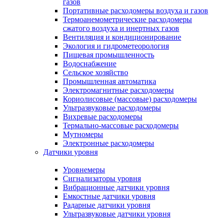
газов
Портативные расходомеры воздуха и газов
Термоанемометрические расходомеры
сжатого воздуха и инертных газов
Вентиляция и кондиционирование
Экология и гидрометеорология
Пищевая промышленность
Водоснабжение
Сельское хозяйство
Промышленная автоматика
Электромагнитные расходомеры
Кориолисовые (массовые) расходомеры
Ультразвуковые расходомеры
Вихревые расходомеры
Термально-массовые расходомеры
Мутномеры
Электронные расходомеры
Датчики уровня
Уровнемеры
Сигнализаторы уровня
Вибрационные датчики уровня
Емкостные датчики уровня
Радарные датчики уровня
Ультразвуковые датчики уровня