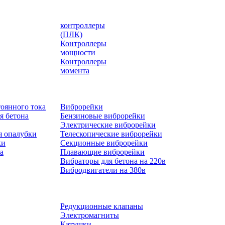
контроллеры
(ПЛК)
Контроллеры
мощности
Контроллеры
момента
оянного тока
Виброрейки
я бетона
Бензиновые виброрейки
Электрические виброрейки
я опалубки
Телескопические виброрейки
ки
Секционные виброрейки
а
Плавающие виброрейки
Вибраторы для бетона на 220в
Вибродвигатели на 380в
Редукционные клапаны
Электромагниты
Катушки