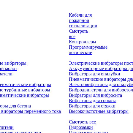
Кабели для
пожарной
сигнализации
Смотреть
все
Контроллеры
Программируемые
логические
ие вибраторы
Электрические вибраторы пост
ий молот
Аккумуляторные вибраторы дл
ватели
Вибраторы для опалубки
Пневматические вибраторы дл
евматические вибраторы
Электровибраторы для опалуб
ие турбинные вибраторы
Вибродвигатели для вибростол
вматические вибраторы
Вибраторы для вибросита
Вибраторы для грохота
оры для бетона
Вибраторы для стяжки
 вибраторы переменного тока
Высокочастотные вибраторы
Смотреть все
лители
Гидрозамки
лители спецтехники
Гидрозамок стрелы