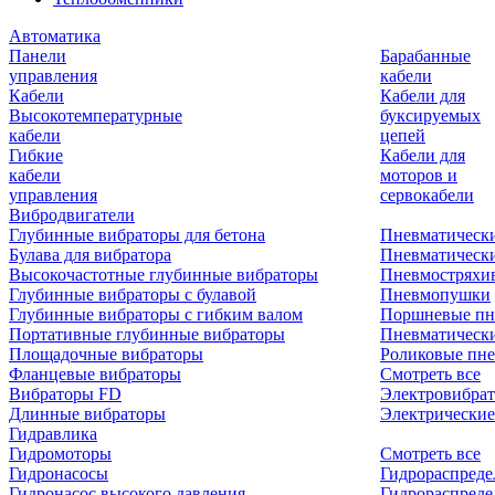
Автоматика
Панели
Барабанные
управления
кабели
Кабели
Кабели для
Высокотемпературные
буксируемых
кабели
цепей
Гибкие
Кабели для
кабели
моторов и
управления
сервокабели
Вибродвигатели
Глубинные вибраторы для бетона
Пневматическ
Булава для вибратора
Пневматическ
Высокочастотные глубинные вибраторы
Пневмостряхи
Глубинные вибраторы с булавой
Пневмопушки
Глубинные вибраторы с гибким валом
Поршневые пн
Портативные глубинные вибраторы
Пневматическ
Площадочные вибраторы
Роликовые пне
Фланцевые вибраторы
Смотреть все
Вибраторы FD
Электровибрат
Длинные вибраторы
Электрические
Гидравлика
Гидромоторы
Смотреть все
Гидронасосы
Гидрораспреде
Гидронасос высокого давления
Гидрораспреде