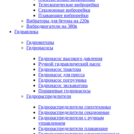
Телескопические виброрейки
Секционные виброрейки
Плавающие виброрейки
Вибраторы для бетона на 220в
Вибродвигатели на 380в
Гидравлика
Гидромоторы
Гидронасосы
Гидронасос высокого давления
Ручной гидравлический насос
Гидронасос трактора
Гидронасос для пресса
Гидронасос погрузчика
Гидронасос экскаватора
Поршневые гидронасосы
Гидрораспределители
Гидрораспределители спецтехники
Гидрораспределители секционные
Гидрораспределители с ручным
управлением
Гидрораспределители плавающие
Гидрораспределители односекционные