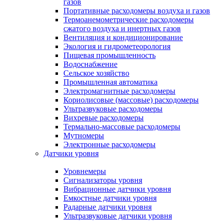
газов
Портативные расходомеры воздуха и газов
Термоанемометрические расходомеры
сжатого воздуха и инертных газов
Вентиляция и кондиционирование
Экология и гидрометеорология
Пищевая промышленность
Водоснабжение
Сельское хозяйство
Промышленная автоматика
Электромагнитные расходомеры
Кориолисовые (массовые) расходомеры
Ультразвуковые расходомеры
Вихревые расходомеры
Термально-массовые расходомеры
Мутномеры
Электронные расходомеры
Датчики уровня
Уровнемеры
Сигнализаторы уровня
Вибрационные датчики уровня
Емкостные датчики уровня
Радарные датчики уровня
Ультразвуковые датчики уровня