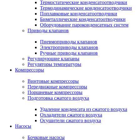
Термостатические конденсатоотводчики
Термодинамические конденсатоотводчики
Поплавковые конденсатоотводчики
Биметаллические конденсатоотводчики
Оборудование пароконденсатных систем
Приводы клапанов
Пневмоприводы клапанов
Электроприводы клапанов
Ручные приводы клапанов
Регулирующие клапаны
Регуляторы температуры
Компрессоры
Винтовые компрессоры
Передвижные компрессоры
Поршневые компрессоры
Подготовка сжатого воздуха
Удаление конденсата из сжатого воздуха
Охладители сжатого воздуха
Осушители сжатого воздуха
Насосы
Бочковые насосы