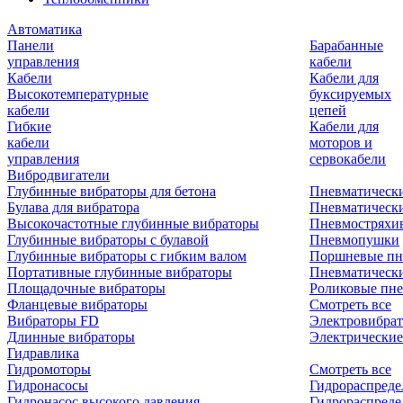
Автоматика
Панели
Барабанные
управления
кабели
Кабели
Кабели для
Высокотемпературные
буксируемых
кабели
цепей
Гибкие
Кабели для
кабели
моторов и
управления
сервокабели
Вибродвигатели
Глубинные вибраторы для бетона
Пневматическ
Булава для вибратора
Пневматическ
Высокочастотные глубинные вибраторы
Пневмостряхи
Глубинные вибраторы с булавой
Пневмопушки
Глубинные вибраторы с гибким валом
Поршневые пн
Портативные глубинные вибраторы
Пневматическ
Площадочные вибраторы
Роликовые пне
Фланцевые вибраторы
Смотреть все
Вибраторы FD
Электровибрат
Длинные вибраторы
Электрические
Гидравлика
Гидромоторы
Смотреть все
Гидронасосы
Гидрораспреде
Гидронасос высокого давления
Гидрораспреде