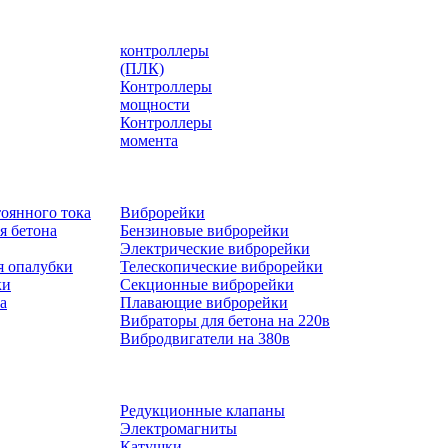
контроллеры
(ПЛК)
Контроллеры
мощности
Контроллеры
момента
оянного тока
Виброрейки
я бетона
Бензиновые виброрейки
Электрические виброрейки
я опалубки
Телескопические виброрейки
ки
Секционные виброрейки
а
Плавающие виброрейки
Вибраторы для бетона на 220в
Вибродвигатели на 380в
Редукционные клапаны
Электромагниты
Катушки