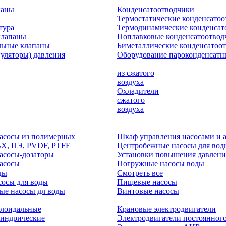
паны
Конденсатоотводчики
Термостатические конденсато
тура
Термодинамические конденсат
клапаны
Поплавковые конденсатоотвод
льные клапаны
Биметаллические конденсатоо
гуляторы) давления
Оборудование пароконденсатн
из сжатого
воздуха
Охладители
сжатого
воздуха
асосы из полимерных
Шкаф управления насосами и 
ВХ, ПЭ, PVDF, PTFE
Центробежные насосы для вод
асосы-дозаторы
Установки повышения давлени
асосы
Погружные насосы воды
ды
Смотреть все
осы для воды
Пищевые насосы
ые насосы дл воды
Винтовые насосы
клоидальные
Крановые электродвигатели
линдрические
Электродвигатели постоянного