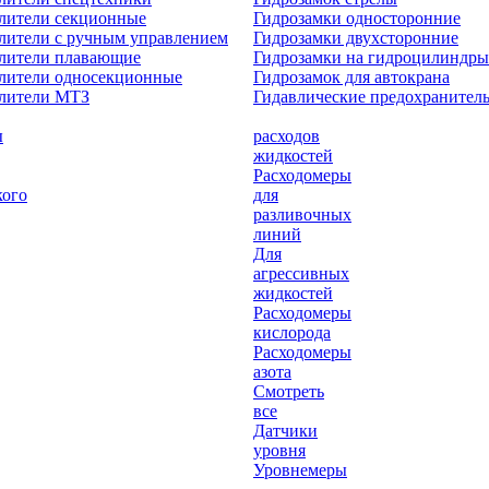
лители секционные
Гидрозамки односторонние
лители с ручным управлением
Гидрозамки двухсторонние
елители плавающие
Гидрозамки на гидроцилиндры
лители односекционные
Гидрозамок для автокрана
елители МТЗ
Гидавлические предохранител
ы
расходов
жидкостей
Расходомеры
кого
для
разливочных
линий
Для
агрессивных
жидкостей
Расходомеры
кислорода
Расходомеры
азота
Смотреть
все
Датчики
уровня
Уровнемеры