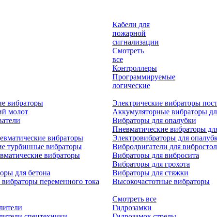
Кабели для
пожарной
сигнализации
Смотреть
все
Контроллеры
Программируемые
логические
ие вибраторы
Электрические вибраторы пост
ий молот
Аккумуляторные вибраторы дл
ватели
Вибраторы для опалубки
Пневматические вибраторы дл
евматические вибраторы
Электровибраторы для опалуб
ие турбинные вибраторы
Вибродвигатели для вибростол
вматические вибраторы
Вибраторы для вибросита
Вибраторы для грохота
оры для бетона
Вибраторы для стяжки
 вибраторы переменного тока
Высокочастотные вибраторы
Смотреть все
лители
Гидрозамки
лители спецтехники
Гидрозамок стрелы