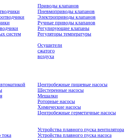
Приводы клапанов
отводчики
Пневмоприводы клапанов
оотводчики
Электроприводы клапанов
чики
Ручные приводы клапанов
тводчики
Регулирующие клапаны
ых систем
Регуляторы температуры
Осушители
сжатого
воздуха
автоматикой
Центробежные пищевые насосы
ы
Шестеренные насосы
я
Мешалки
Роторные насосы
Химические насосы
Центробежные герметичные насосы
Устройства плавного пуска вентилятора
 тока
Устройства плавного пуска насоса