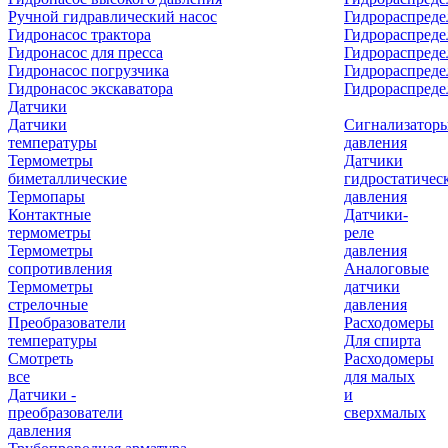
Ручной гидравлический насос
Гидрораспреде
Гидронасос трактора
Гидрораспреде
Гидронасос для пресса
Гидрораспред
Гидронасос погрузчика
Гидрораспреде
Гидронасос экскаватора
Гидрораспред
Датчики
Датчики
Сигнализатор
температуры
давления
Термометры
Датчики
биметаллические
гидростатичес
Термопары
давления
Контактные
Датчики-
термометры
реле
Термометры
давления
сопротивления
Аналоговые
Термометры
датчики
стрелочные
давления
Преобразователи
Расходомеры
температуры
Для спирта
Смотреть
Расходомеры
все
для малых
Датчики -
и
преобразователи
сверхмалых
давления