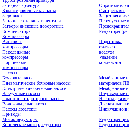
Трубопроводная арматура
Запорная арматура
Обратные кла
Балансировочные клапаны
Смотреть все
Задвижки
Защитная арма
Запорные клапаны и вентили
Перепускные 
Затворы дисковые поворотные
Предохраните
Компенсаторы
Редукторы (ре
Компрессоры
Винтовые
Подготовка
компрессоры
сжатого
Передвижные
воздуха
компрессоры
Удаление
Поршневые
конденсата
компрессоры
Насосы
Бочковые насосы
Мембранные н
Пневматические бочковые насосы
материалов П
Электрические бочковые насосы
Мембранные н
Вакуумные насосы
Плунжерные н
Пластинчато-роторные насосы
Насосы для во
Водокольцевые насосы
Дренажные нас
Насосы дозаторы
Циркуляционн
Приводы
Мотор-редукторы
Редукторы ци
Конические мотор-редукторы
Редукторы ци